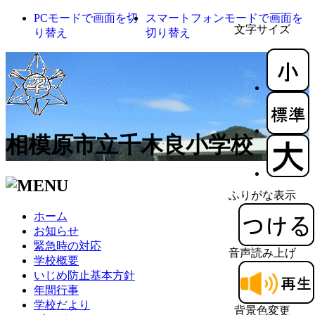
PCモードで画面を切
スマートフォンモードで画面を
文字サイズ
り替え
切り替え
相模原市立千木良小学校
ふりがな表示
ホーム
お知らせ
緊急時の対応
音声読み上げ
学校概要
いじめ防止基本方針
年間行事
学校だより
背景色変更