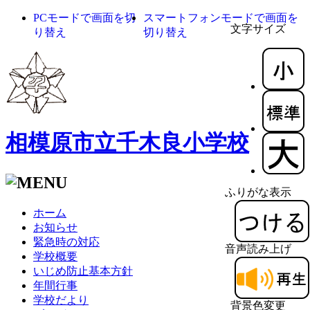
PCモードで画面を切
スマートフォンモードで画面を
文字サイズ
り替え
切り替え
相模原市立千木良小学校
ふりがな表示
ホーム
お知らせ
緊急時の対応
音声読み上げ
学校概要
いじめ防止基本方針
年間行事
学校だより
背景色変更