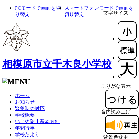
PCモードで画面を切
スマートフォンモードで画面を
文字サイズ
り替え
切り替え
相模原市立千木良小学校
ふりがな表示
ホーム
お知らせ
緊急時の対応
音声読み上げ
学校概要
いじめ防止基本方針
年間行事
学校だより
背景色変更