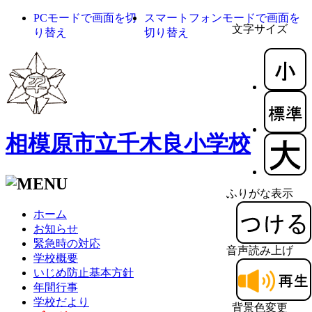
PCモードで画面を切
スマートフォンモードで画面を
文字サイズ
り替え
切り替え
相模原市立千木良小学校
ふりがな表示
ホーム
お知らせ
緊急時の対応
音声読み上げ
学校概要
いじめ防止基本方針
年間行事
学校だより
背景色変更