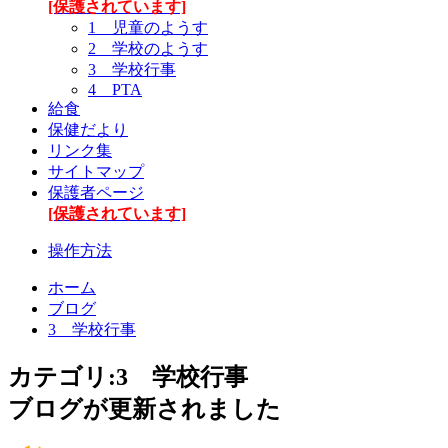
[保護されています]
1 児童のようす
2 学校のようす
3 学校行事
4 PTA
給食
保健だより
リンク集
サイトマップ
保護者ページ
[保護されています]
操作方法
ホーム
ブログ
3 学校行事
カテゴリ:3 学校行事
ブログが更新されました