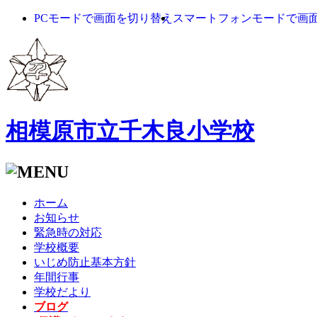
PCモードで画面を切り替え
スマートフォンモードで画
相模原市立千木良小学校
ホーム
お知らせ
緊急時の対応
学校概要
いじめ防止基本方針
年間行事
学校だより
ブログ